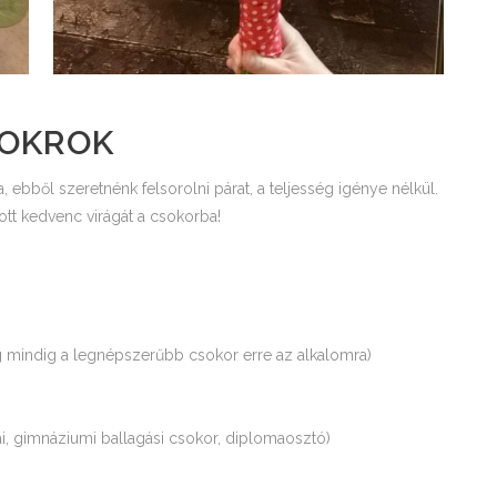
SOKROK
 ebből szeretnénk felsorolni párat, a teljesség igénye nélkül.
tt kedvenc virágát a csokorba!
 mindig a legnépszerűbb csokor erre az alkalomra)
ai, gimnáziumi ballagási csokor, diplomaosztó)