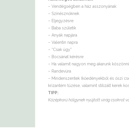
– Vendégségben a ház asszonyának
– Színésznőknek
– Eljegyzésre
– Baba születik
– Anyák napjára
– Valentin napra
– “Csak úgy”
– Bocsánat kérésre
– Ha valamit nagyon meg akarunk köszönni
– Randevúra
– Mindenszentek (kőedényekből és őszi cse
krizantém tűzése, valamint stilizált kerek k
TIPP:
Középkorú hölgynek nyújtott virág csokrot vá