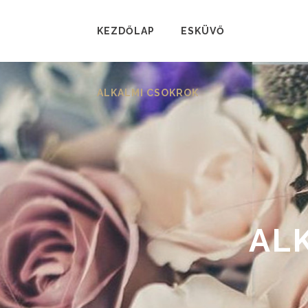
KEZDŐLAP
ESKÜVŐ
ALKALMI CSOKROK
AL