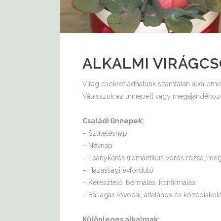
ALKALMI VIRÁGC
Virág csokrot adhatunk számtalan alkalomra,
Válasszuk az ünnepelt vagy megajándékozo
Családi ünnepek:
– Születésnap
– Névnap
– Leánykérés (romantikus vörös rózsa, még
– Házassági évforduló
– Keresztelő, bérmálás, konfirmálás
– Ballagás (óvodai, általános és középiskol
Különleges alkalmak: