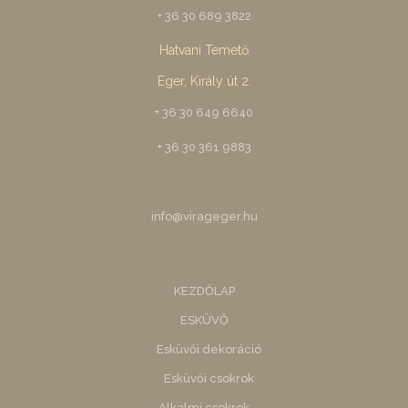
+ 36 30 689 3822
Hatvani Temető
Eger, Király út 2.
+ 36 30 649 6640
+ 36 30 361 9883
info@virageger.hu
KEZDŐLAP
ESKÜVŐ
Esküvői dekoráció
Esküvői csokrok
Alkalmi csokrok